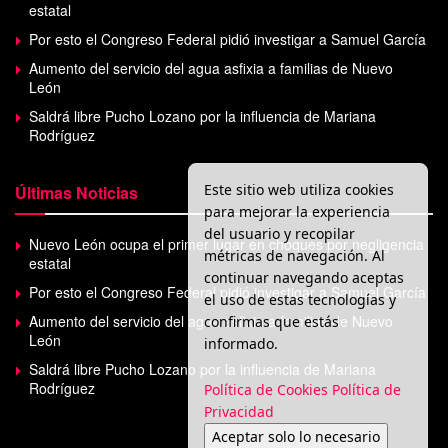
estatal
Por esto el Congreso Federal pidió investigar a Samuel García
Aumento del servicio del agua asfixia a familias de Nuevo
León
Saldrá libre Pucho Lozano por la influencia de Mariana
Rodríguez
Este sitio web utiliza cookies
Últimas Noticias
para mejorar la experiencia
del usuario y recopilar
Nuevo León ocupa el primer lugar en choques por negligencia
métricas de navegación. Al
estatal
continuar navegando aceptas
Por esto el Congreso Federal pidió investigar a Samuel García
el uso de estas tecnologías y
Aumento del servicio del agua asfixia a familias de Nuevo
confirmas que estás
León
informado.
Saldrá libre Pucho Lozano por la influencia de Mariana
Rodríguez
Política de Cookies
Política de
Privacidad
Aceptar solo lo necesario