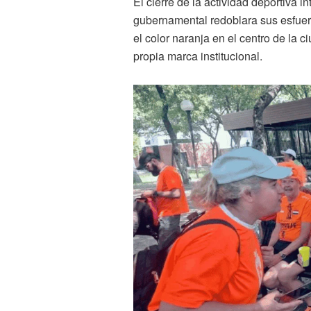
El cierre de la actividad deportiva 
gubernamental redoblara sus esfue
el color naranja en el centro de la c
propia marca institucional.