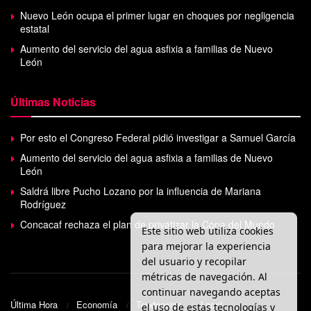
Nuevo León ocupa el primer lugar en choques por negligencia
estatal
Aumento del servicio del agua asfixia a familias de Nuevo
León
Últimas Noticias
Por esto el Congreso Federal pidió investigar a Samuel García
Aumento del servicio del agua asfixia a familias de Nuevo
León
Saldrá libre Pucho Lozano por la influencia de Mariana
Rodríguez
Concacaf rechaza el plan de privatizar la Copa del Mundo
Este sitio web utiliza cookies
para mejorar la experiencia
del usuario y recopilar
métricas de navegación. Al
continuar navegando aceptas
Última Hora
Economía
Tendencias
Local
el uso de estas tecnologías y