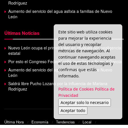
Rodríguez
Aumento del servicio del agua asfixia a familias de Nuevo
León
Este sitio web utiliza cookies
Últimas Noticias
para mejorar la experiencia
del usuario y recopilar
Nuevo León ocupa el primer lugar en choques por negligencia
métricas de navegación. Al
estatal
continuar navegando aceptas
Por esto el Congreso Federal pidió investigar a Samuel García
el uso de estas tecnologías y
confirmas que estás
Aumento del servicio del agua asfixia a familias de Nuevo
León
informado.
Saldrá libre Pucho Lozano por la influencia de Mariana
Rodríguez
Política de Cookies
Política de
Privacidad
Aceptar solo lo necesario
Aceptar todo
Última Hora
Economía
Tendencias
Local
Medio Ambiente
Movilidad
Política
Seguridad