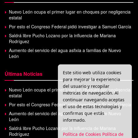
Nuevo León ocupa el primer lugar en choques por negligencia
estatal
Por esto el Congreso Federal pidió investigar a Samuel García
Saldrá libre Pucho Lozano por la influencia de Mariana
Rodríguez
Aumento del servicio del agua asfixia a familias de Nuevo
León
Este sitio web utiliza cookies
Últimas Noticias
para mejorar la experiencia
del usuario y recopilar
Nuevo León ocupa el primer lugar en choques por negligencia
métricas de navegación. Al
estatal
continuar navegando aceptas
Por esto el Congreso Federal pidió investigar a Samuel García
el uso de estas tecnologías y
confirmas que estás
Aumento del servicio del agua asfixia a familias de Nuevo
León
informado.
Saldrá libre Pucho Lozano por la influencia de Mariana
Rodríguez
Política de Cookies
Política de