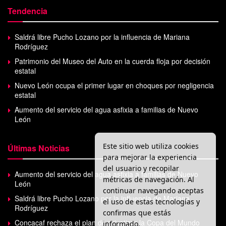
Tendencia
Saldrá libre Pucho Lozano por la influencia de Mariana
Rodríguez
Patrimonio del Museo del Auto en la cuerda floja por decisión
estatal
Nuevo León ocupa el primer lugar en choques por negligencia
estatal
Aumento del servicio del agua asfixia a familias de Nuevo
León
Este sitio web utiliza cookies
Últimas Noticias
para mejorar la experiencia
del usuario y recopilar
Aumento del servicio del agua asfixia a familias de Nuevo
métricas de navegación. Al
León
continuar navegando aceptas
Saldrá libre Pucho Lozano por la influencia de Mariana
el uso de estas tecnologías y
Rodríguez
confirmas que estás
Concacaf rechaza el plan de privatizar la Copa del Mundo
informado.