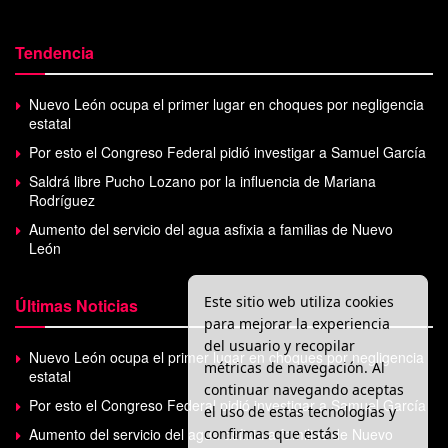
Tendencia
Nuevo León ocupa el primer lugar en choques por negligencia
estatal
Por esto el Congreso Federal pidió investigar a Samuel García
Saldrá libre Pucho Lozano por la influencia de Mariana
Rodríguez
Aumento del servicio del agua asfixia a familias de Nuevo
León
Este sitio web utiliza cookies
Últimas Noticias
para mejorar la experiencia
del usuario y recopilar
Nuevo León ocupa el primer lugar en choques por negligencia
métricas de navegación. Al
estatal
continuar navegando aceptas
Por esto el Congreso Federal pidió investigar a Samuel García
el uso de estas tecnologías y
confirmas que estás
Aumento del servicio del agua asfixia a familias de Nuevo