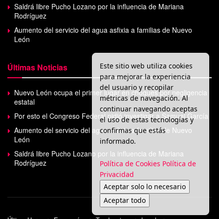
Saldrá libre Pucho Lozano por la influencia de Mariana
Rodríguez
Aumento del servicio del agua asfixia a familias de Nuevo
León
Este sitio web utiliza cookies
Últimas Noticias
para mejorar la experiencia
del usuario y recopilar
Nuevo León ocupa el primer lugar en choques por negligencia
métricas de navegación. Al
estatal
continuar navegando aceptas
Por esto el Congreso Federal pidió investigar a Samuel García
el uso de estas tecnologías y
Aumento del servicio del agua asfixia a familias de Nuevo
confirmas que estás
León
informado.
Saldrá libre Pucho Lozano por la influencia de Mariana
Rodríguez
Política de Cookies
Política de
Privacidad
Aceptar solo lo necesario
Aceptar todo