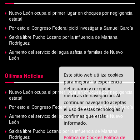
Nuevo León ocupa el primer lugar en choques por negligencia
estatal
Por esto el Congreso Federal pidió investigar a Samuel García
Saldrá libre Pucho Lozano por la influencia de Mariana
Rodríguez
Aumento del servicio del agua asfixia a familias de Nuevo
León
Este sitio web utiliza cookies
Últimas Noticias
para mejorar la experiencia
del usuario y recopilar
Nuevo León ocupa el primer lugar en choques por negligencia
métricas de navegación. Al
estatal
continuar navegando aceptas
Por esto el Congreso Federal pidió investigar a Samuel García
el uso de estas tecnologías y
Aumento del servicio del agua asfixia a familias de Nuevo
confirmas que estás
León
informado.
Saldrá libre Pucho Lozano por la influencia de Mariana
Rodríguez
Política de Cookies
Política de