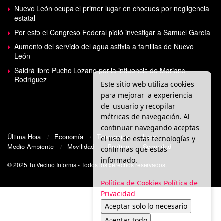
Nuevo León ocupa el primer lugar en choques por negligencia
estatal
Por esto el Congreso Federal pidió investigar a Samuel García
Aumento del servicio del agua asfixia a familias de Nuevo
León
Saldrá libre Pucho Lozano por la influencia de Mariana
Rodríguez
Este sitio web utiliza cookies
para mejorar la experiencia
del usuario y recopilar
métricas de navegación. Al
continuar navegando aceptas
Última Hora
Economía
Tendencias
Local
el uso de estas tecnologías y
Medio Ambiente
Movilidad
Política
Seguridad
confirmas que estás
informado.
© 2025 Tu Vecino Informa - Todos los derechos reservados.
Política de Cookies
Política de
Privacidad
Aceptar solo lo necesario
Aceptar todo