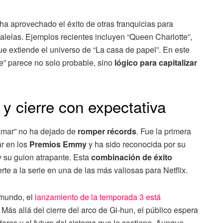
 ha aprovechado el éxito de otras franquicias para
ralelas. Ejemplos recientes incluyen “Queen Charlotte”,
que extiende el universo de “La casa de papel”. En este
e” parece no solo probable, sino
lógico para capitalizar
 y cierre con expectativa
lamar” no ha dejado de
romper récords
. Fue la primera
ar en los
Premios Emmy
y ha sido reconocida por su
 y su guion atrapante. Esta
combinación de éxito
rte a la serie en una de las más valiosas para Netflix.
 mundo, el
lanzamiento de la temporada 3 está
. Más allá del cierre del arco de Gi-hun, el público espera
ores y el futuro del sistema que lo sostiene. Aunque