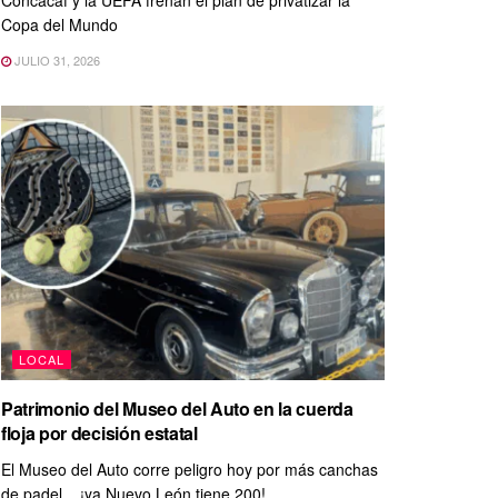
Concacaf y la UEFA frenan el plan de privatizar la
Copa del Mundo
JULIO 31, 2026
LOCAL
Patrimonio del Museo del Auto en la cuerda
floja por decisión estatal
El Museo del Auto corre peligro hoy por más canchas
de padel... ¡ya Nuevo León tiene 200!