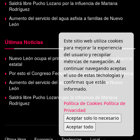
Saldrá libre Pucho Lozano por la influencia de Mariana
Rodríguez
Aumento del servicio del agua asfixia a familias de Nuevo
León
Este sitio web utiliza cookies
Últimas Noticias
para mejorar la experiencia
del usuario y recopilar
Nuevo León ocupa el primer lugar en choques por negligencia
métricas de navegación. Al
estatal
continuar navegando aceptas
Por esto el Congreso Federal pidió investigar a Samuel García
el uso de estas tecnologías y
confirmas que estás
Aumento del servicio del agua asfixia a familias de Nuevo
León
informado.
Saldrá libre Pucho Lozano por la influencia de Mariana
Rodríguez
Política de Cookies
Política de
Privacidad
Aceptar solo lo necesario
Aceptar todo
Última Hora
Economía
Tendencias
Local