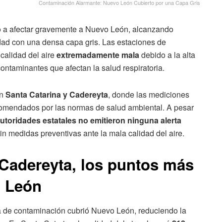
Contaminación Alarmante: Nuevo León Cubierto por una Capa Gris
ó a afectar gravemente a Nuevo León, alcanzando
dad con una densa capa gris. Las estaciones de
calidad del aire
extremadamente mala
debido a la alta
 contaminantes que afectan la salud respiratoria.
on
Santa Catarina y Cadereyta
, donde las mediciones
comendados por las normas de salud ambiental. A pesar
autoridades estatales no emitieron ninguna alerta
sin medidas preventivas ante la mala calidad del aire.
 Cadereyta, los puntos más
 León
 de contaminación cubrió Nuevo León, reduciendo la