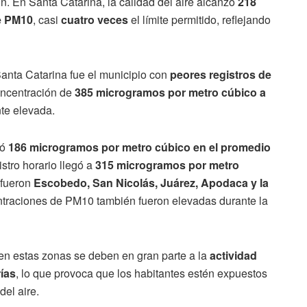
n. En Santa Catarina, la calidad del aire alcanzó
218
e PM10
, casi
cuatro veces
el límite permitido, reflejando
anta Catarina fue el municipio con
peores registros de
oncentración de
385 microgramos por metro cúbico a
te elevada.
ró
186 microgramos por metro cúbico en el promedio
istro horario llegó a
315 microgramos por metro
 fueron
Escobedo, San Nicolás, Juárez, Apodaca y la
ntraciones de PM10 también fueron elevadas durante la
en estas zonas se deben en gran parte a la
actividad
rías
, lo que provoca que los habitantes estén expuestos
el aire.