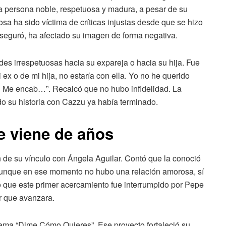
a persona noble, respetuosa y madura, a pesar de su
sa ha sido víctima de críticas injustas desde que se hizo
 aseguró, ha afectado su imagen de forma negativa.
es irrespetuosas hacia su expareja o hacia su hija. Fue
i ex o de mi hija, no estaría con ella. Yo no he querido
 Me encab…”. Recalcó que no hubo infidelidad. La
 su historia con Cazzu ya había terminado.
e viene de años
 de su vínculo con Ángela Aguilar. Contó que la conoció
 Aunque en ese momento no hubo una relación amorosa, sí
ó que este primer acercamiento fue interrumpido por Pepe
ar que avanzara.
ema “Dime Cómo Quieres”. Ese proyecto fortaleció su